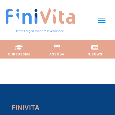



CURSUSSEN
AGENDA
NIEUWS
FINIVITA