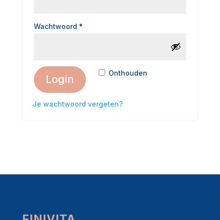
Wachtwoord
*
A
Onthouden
Login
l
t
Je wachtwoord vergeten?
e
r
n
a
t
i
v
e
FINIVITA