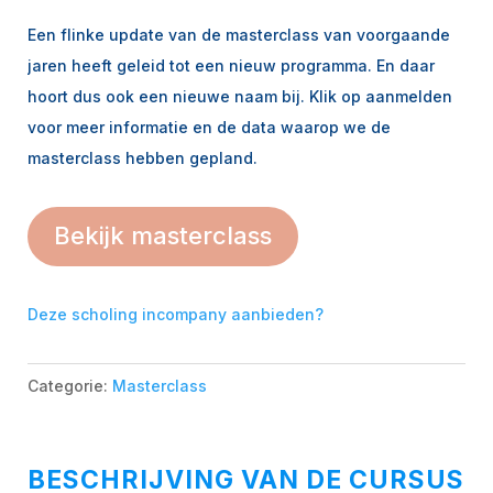
Een flinke update van de masterclass van voorgaande
jaren heeft geleid tot een nieuw programma. En daar
hoort dus ook een nieuwe naam bij. Klik op aanmelden
voor meer informatie en de data waarop we de
masterclass hebben gepland.
A
Bekijk masterclass
l
t
e
Deze scholing incompany aanbieden?
r
n
Categorie:
Masterclass
a
t
i
BESCHRIJVING VAN DE CURSUS