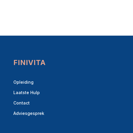
v
e
:
FINIVITA
Opleiding
Laatste Hulp
Contact
Adviesgesprek